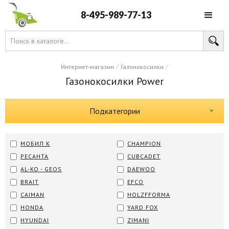
8-495-989-77-13
/
/
Интернет-магазин
Газонокосилки
Газонокосилки Power
Подкатегории
МОБИЛ К
CHAMPION
РЕСАНТА
CUBCADET
AL-KO - GEOS
DAEWOO
BRAIT
EFCO
CAIMAN
HOLZFFORMA
HONDA
YARD FOX
HYUNDAI
ZIMANI