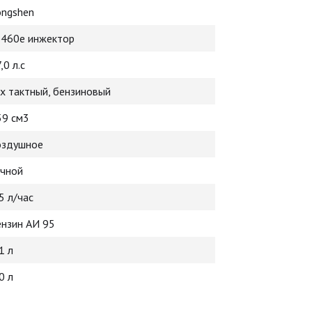
ongshen
b460e инжектор
,0 л.с
-х тактный, бензиновый
59 см3
оздушное
учной
5 л/час
ензин АИ 95
1 л
0 л