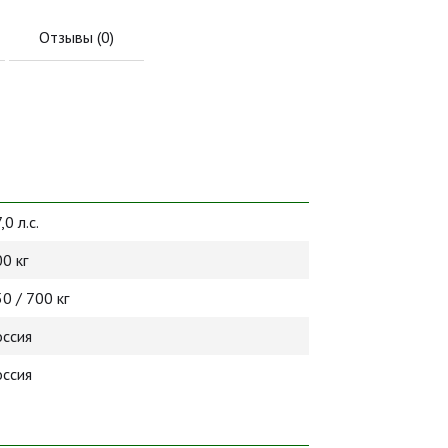
Отзывы (
0
)
,0 л.с.
0 кг
0 / 700 кг
оссия
оссия