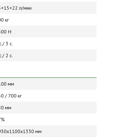
5+15+22 л/мин
0 кг
300 Н
с./ 3 с.
с./ 2 с.
100 мм
0 / 700 кг
80 мм
7%
930x1100x1330 мм