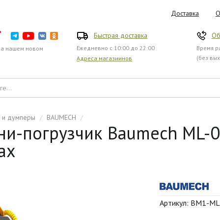
Доставка
О
Быстрая доставка
Об
Ежедневно с 10:00 до 22:00
Время ра
на нашем новом
(без вы
Адреса магазиинов
и и думперы
/
BAUMECH
/
и-погрузчик Baumech ML-0
ах
Артикул: BM1-ML