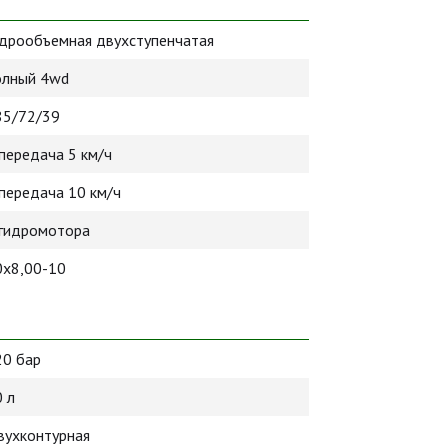
идрообъемная двухступенчатая
олный 4wd
85/72/39
передача 5 км/ч
 передача 10 км/ч
 гидромотора
0х8,00-10
20 бар
 л
вухконтурная