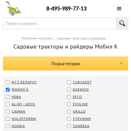
8-495-989-77-13
/
/
Интернет-магазин
Садовые тракторы и райдеры
Садовые тракторы и райдеры Мобил К
Подкатегории
МТЗ БЕЛАРУС
CUBCADET
МОБИЛ К
DAEWOO
НЕВА
EFCO
AL-KO - GEOS
EVOLINE
CAIMAN
GRILLO
HOLZFFORMA
STEVIMAN
HONDA
SUNREKA