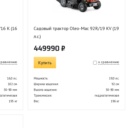
16 K (16
Садовый трактор Oleo-Mac 92R/19 KV (19
л.с.)
449990 ₽
 сравнению
Купить
к сравнению
16,0 л.с.
Мощность:
19,0 л.с.
102 см
Ширина кошения:
92 см
30-90 мм
Высота кошения:
30-90 мм
остатическая
Трансмиссия:
гидростатическая
195 кг
Вес:
196 кг