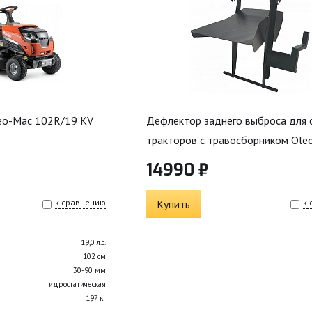
eo-Mac 102R/19 KV
Дефлектор заднего выброса для
тракторов с травосборником Ole
14990 ₽
к сравнению
Купить
к
19,0 л.с.
102 см
30-90 мм
гидростатическая
197 кг