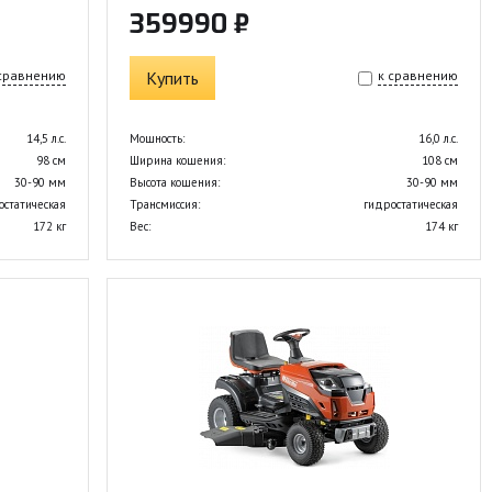
359990 ₽
 сравнению
Купить
к сравнению
14,5 л.с.
Мощность:
16,0 л.с.
98 см
Ширина кошения:
108 см
30-90 мм
Высота кошения:
30-90 мм
остатическая
Трансмиссия:
гидростатическая
172 кг
Вес:
174 кг