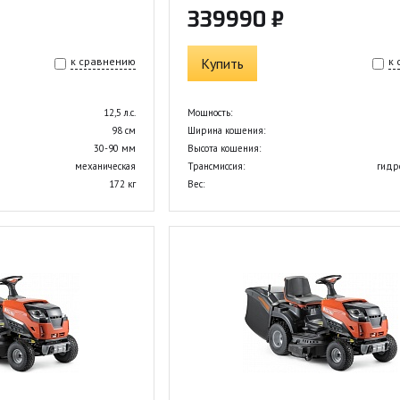
339990 ₽
к сравнению
Купить
к
12,5 л.с.
Мощность:
98 см
Ширина кошения:
30-90 мм
Высота кошения:
механическая
Трансмиссия:
гидр
172 кг
Вес: