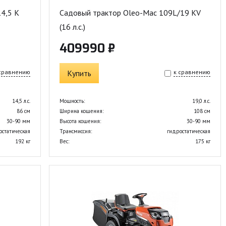
4,5 K
Садовый трактор Oleo-Mac 109L/19 KV
(16 л.с.)
409990 ₽
 сравнению
Купить
к сравнению
14,5 л.с.
Мощность:
19,0 л.с.
86 см
Ширина кошения:
108 см
30-90 мм
Высота кошения:
30-90 мм
остатическая
Трансмиссия:
гидростатическая
192 кг
Вес:
175 кг