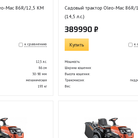
eo-Mac 86R/12,5 KM
Садовый трактор Oleo-Mac 86R/1
(14,5 л.с.)
389990 ₽
к сравнению
Купить
к
12,5 л.с.
Мощность:
86 см
Ширина кошения:
30-90 мм
Высота кошения:
механическая
Трансмиссия:
гидр
193 кг
Вес: