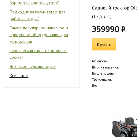
Аэратор или вертикуттер?
Садовый трактор Ol
Подходит ли культиватор для
(12,5 л.с.)
работы в саду?
359990 ₽
Самое популярное навесное и
прицепное оборудование для
мотоблоков
Купить
Технический гарант хорошего
урожая
Мощность:
Что такое культиваторы?
Ширина кошения:
Высота кошения:
Все статьи
Трансмиссия:
Вес: