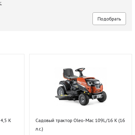
C
4,5 K
Садовый трактор Oleo-Mac 109L/16 K (16
л.с.)