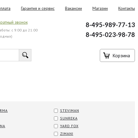
плата
Гарантия и сервис
Вакансии
Магазин
Контакты
ратный звонок
8-495-989-77-13
боты: с 9:00 до 21:00
8-495-023-98-78
ходных)
Корзина
RMA
STEVIMAN
SUNREKA
RNA
YARD FOX
ZIMANI