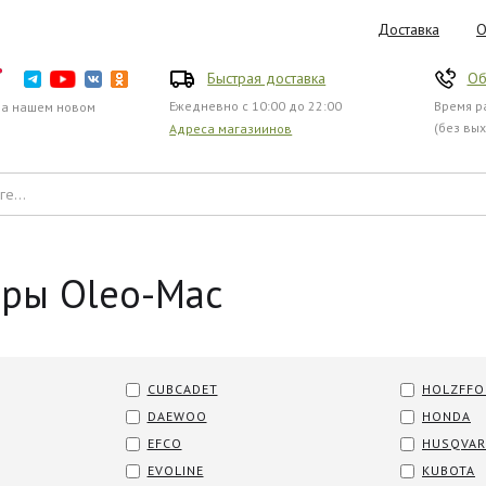
Доставка
О
Быстрая доставка
Об
Ежедневно с 10:00 до 22:00
Время ра
на нашем новом
(без вы
Адреса магазиинов
еры Oleo-Mac
CUBCADET
HOLZFFO
DAEWOO
HONDA
EFCO
HUSQVA
EVOLINE
KUBOTA