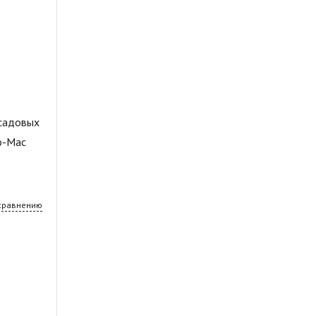
 садовых
o-Mac
 сравнению