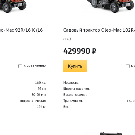
eo-Mac 92R/16 K (16
Садовый трактор Oleo-Mac 102R/
л.с.)
429990 ₽
к сравнению
Купить
к
16,0 л.с.
Мощность:
92 см
Ширина кошения:
30-90 мм
Высота кошения:
гидростатическая
Трансмиссия:
гидр
194 кг
Вес: