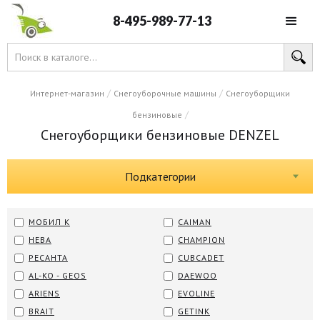
8-495-989-77-13
/
/
Интернет-магазин
Снегоуборочные машины
Снегоуборщики
/
бензиновые
Снегоуборщики бензиновые DENZEL
Подкатегории
МОБИЛ К
CAIMAN
НЕВА
CHAMPION
РЕСАНТА
CUBCADET
AL-KO - GEOS
DAEWOO
ARIENS
EVOLINE
BRAIT
GETINK