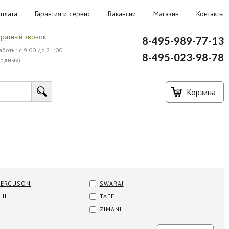
плата
Гарантия и сервис
Вакансии
Магазин
Контакты
ратный звонок
8-495-989-77-13
боты: с 9:00 до 21:00
8-495-023-98-78
ходных)
Корзина
FERGUSON
SWARAJ
HI
TAFE
ZIMANI