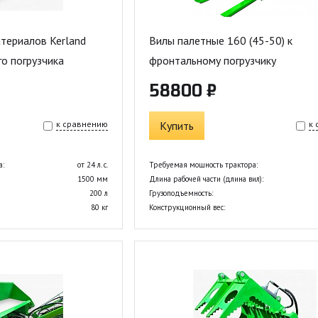
териалов Kerland
Вилы палетные 160 (45-50) к
о погрузчика
фронтальному погрузчику
58800 ₽
к сравнению
Купить
к
а:
от 24 л. с.
Требуемая мощность трактора:
1500 мм
Длина рабочей части (длина вил):
200 л
Грузоподъемность:
80 кг
Конструкционный вес: