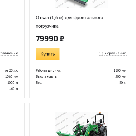
Отвал (1,6 м) для фронтального
погрузчика
79990 ₽
 сравнению
Купить
к сравнению
от 20 л. с.
Рабочая ширина:
1600 мм
1060 мм
Высота лопаты:
500 мм
1000 кг
Вес:
80 кг
160 кг