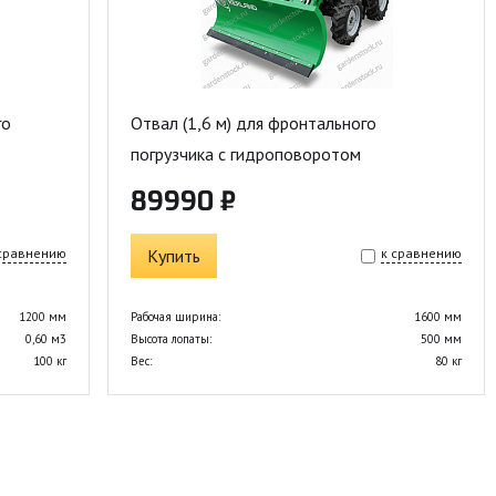
го
Отвал (1,6 м) для фронтального
погрузчика с гидроповоротом
89990 ₽
 сравнению
Купить
к сравнению
1200 мм
Рабочая ширина:
1600 мм
0,60 м3
Высота лопаты:
500 мм
100 кг
Вес:
80 кг