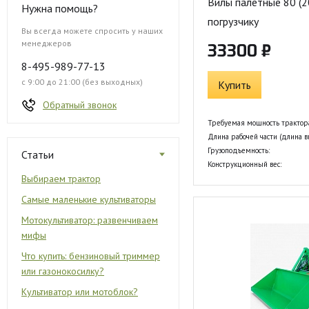
Вилы палетные 80 (2
Нужна помощь?
погрузчику
Вы всегда можете спросить у наших
менеджеров
33300 ₽
8-495-989-77-13
с 9:00 до 21:00 (без выходных)
Купить
Обратный звонок
Требуемая мощность трактор
Длина рабочей части (длина ви
Грузоподъемность:
Статьи
Конструкционный вес:
Выбираем трактор
Самые маленькие культиваторы
Мотокультиватор: развенчиваем
мифы
Что купить: бензиновый триммер
или газонокосилку?
Культиватор или мотоблок?