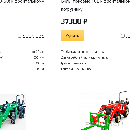
0-30) к фронтальному
Вилы тюковые F01 к фронтально
погрузчику
37300 ₽
к сравнению
Купить
к
а:
от 20 л.с.
Требуемая мощность трактора:
л):
600 мм
Длина рабочей части (длина вил):
300 кг
Грузоподъемность:
80 кг
Конструкционный вес: