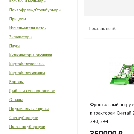
Косилки и мульчеры
Почвофрезы/Стоунбурьеры
Прицепы
Измельчители веток
Экскаваторы
Плуги
Культиваторы-окучники
Картофелекопалки
Картофелесажалки
Бороны
Грабли и сеноворошилки
Отвалы
Фронтальный погрузч
Подметальные щетки
к тракторам Синтай 
Снегоуборщики
240, 244
Пресс-подборщики