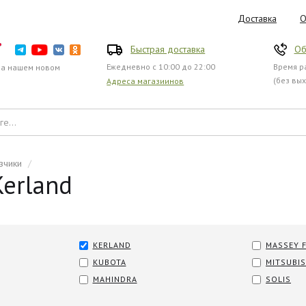
Доставка
О
Быстрая доставка
Об
Ежедневно с 10:00 до 22:00
Время ра
на нашем новом
(без вы
Адреса магазиинов
зчики
/
erland
KERLAND
MASSEY 
KUBOTA
MITSUBIS
MAHINDRA
SOLIS