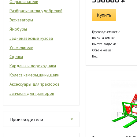
350000 ₽
Опрыскиватели
Разбрасыватели удобрений
Купить
Экскаваторы
Ямобуры
Грузоподъемность:
Задненавесные кузова
Ширина ковша:
Высота подъёма:
Утяжелители
Объем ковша:
Сцепки
Вес:
Карданы и переходники
Колеса,камеры,шины,цепи
Аксессуары для тракторов
Запчасти для тракторов
Производители