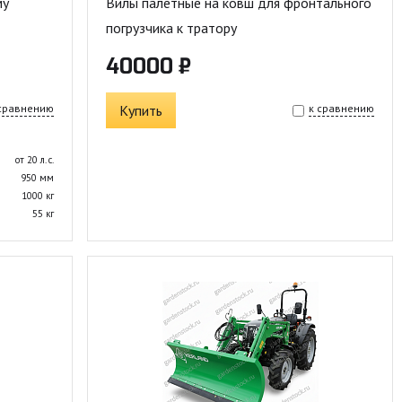
му
Вилы палетные на ковш для фронтального
погрузчика к тратору
40000 ₽
 сравнению
Купить
к сравнению
от 20 л. с.
950 мм
1000 кг
55 кг