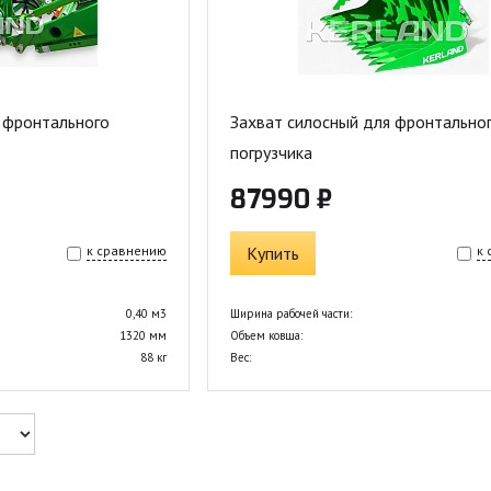
 фронтального
Захват силосный для фронтально
погрузчика
87990 ₽
к сравнению
Купить
к
0,40 м3
Ширина рабочей части:
1320 мм
Объем ковша:
88 кг
Вес: