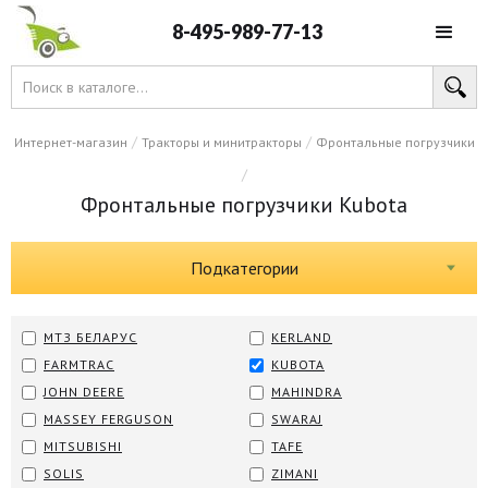
8-495-989-77-13
/
/
Интернет-магазин
Тракторы и минитракторы
Фронтальные погрузчики
/
Фронтальные погрузчики Kubota
Подкатегории
МТЗ БЕЛАРУС
KERLAND
FARMTRAC
KUBOTA
JOHN DEERE
MAHINDRA
MASSEY FERGUSON
SWARAJ
MITSUBISHI
TAFE
SOLIS
ZIMANI