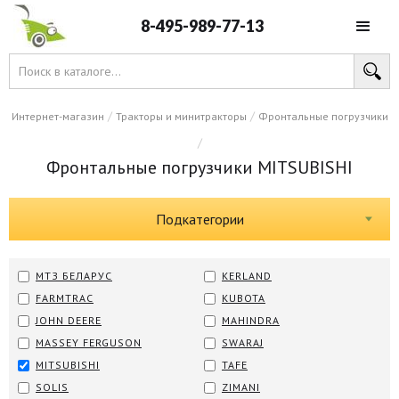
8-495-989-77-13
/
/
Интернет-магазин
Тракторы и минитракторы
Фронтальные погрузчики
/
Фронтальные погрузчики MITSUBISHI
Подкатегории
МТЗ БЕЛАРУС
KERLAND
FARMTRAC
KUBOTA
JOHN DEERE
MAHINDRA
MASSEY FERGUSON
SWARAJ
MITSUBISHI
TAFE
SOLIS
ZIMANI