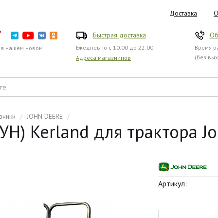
Доставка
О
Быстрая доставка
Об
Ежедневно с 10:00 до 22:00
Время ра
на нашем новом
(без вы
Адреса магазиинов
зчики
/
JOHN DEERE
/
Н) Kerland для трактора Jo
Артикул: