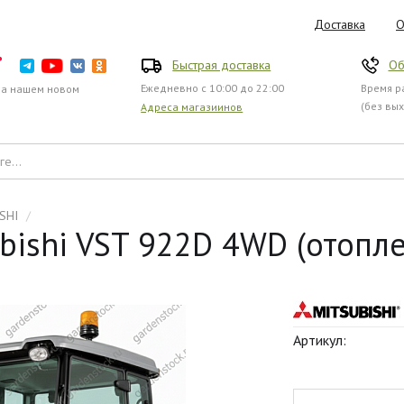
Доставка
О
Быстрая доставка
Об
Ежедневно с 10:00 до 22:00
Время ра
на нашем новом
(без вы
Адреса магазиинов
SHI
/
bishi VST 922D 4WD (отопл
Артикул: