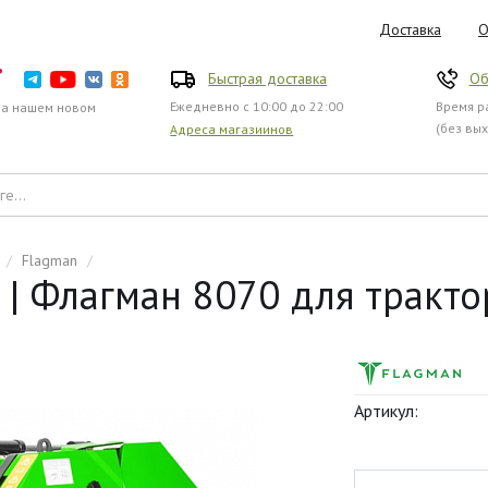
Доставка
О
Быстрая доставка
Об
Ежедневно с 10:00 до 22:00
Время ра
на нашем новом
(без вы
Адреса магазиинов
/
Flagman
/
| Флагман 8070 для тракто
Артикул: