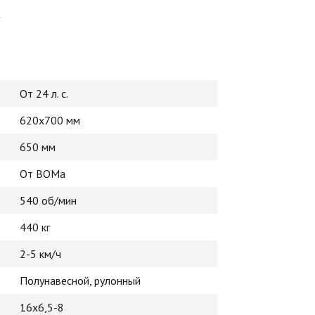
От 24 л. с.
620х700 мм
650 мм
От ВОМа
540 об/мин
440 кг
2-5 км/ч
Полунавесной, рулонный
16x6,5-8