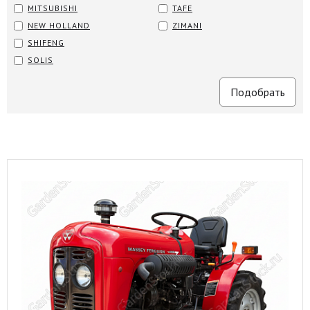
MITSUBISHI
TAFE
NEW HOLLAND
ZIMANI
SHIFENG
SOLIS