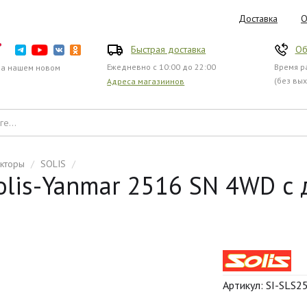
Доставка
О
Быстрая доставка
Об
Ежедневно с 10:00 до 22:00
Время ра
на нашем новом
(без вы
Адреса магазиинов
акторы
/
SOLIS
/
is-Yanmar 2516 SN 4WD с д
Артикул: SI-SLS2