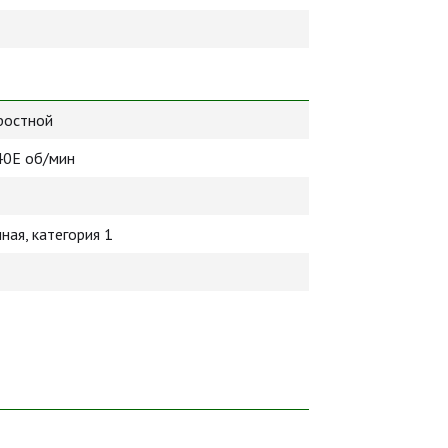
ростной
40Е об/мин
ная, категория 1