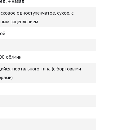
ёд, 4 назад
ковое одноступенчатое, сухое, с
нным зацеплением
ой
00 об/мин
йся, портального типа (с бортовыми
орами)