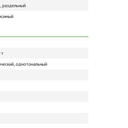
, раздельный
висимый
тт
ический, однотональный