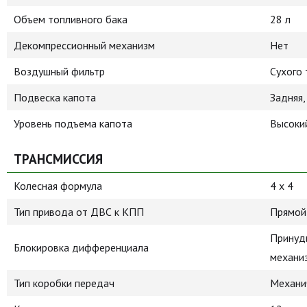
Объем топливного бака
28 л
Декомпрессионный механизм
Нет
Воздушный фильтр
Сухого 
Подвеска капота
Задняя,
Уровень подъема капота
Высоки
ТРАНСМИССИЯ
Колесная формула
4 х 4
Тип привода от ДВС к КПП
Прямой
Принуд
Блокировка дифференциала
механи
Тип коробки передач
Механи