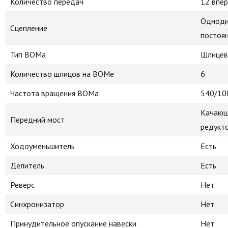
Количество передач
12 впер
Однодис
Сцепление
постоя
Тип ВОМа
Шлицев
Количество шлицов на ВОМе
6
Частота вращения ВОМа
540/10
Качающи
Передний мост
редукт
Ходоуменьшитель
Есть
Делитель
Есть
Реверс
Нет
Синхронизатор
Нет
Принудительное опускание навески
Нет