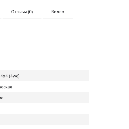
Отзывы (
0
)
Видео
4х4 (4wd)
ческая
ое