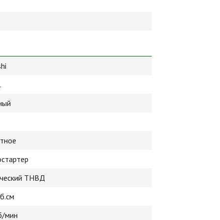
hi
.
ный
тное
остартер
ческий ТНВД
б.см
б/мин