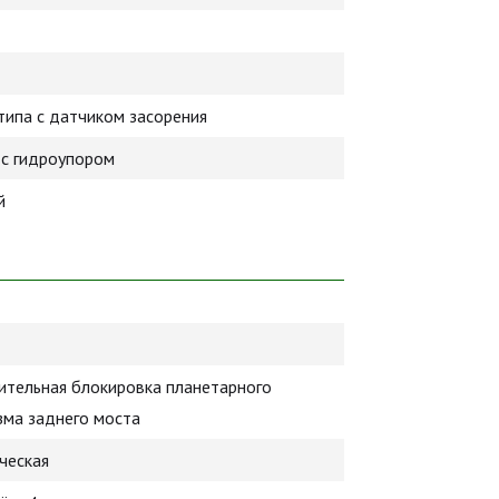
типа с датчиком засорения
 с гидроупором
й
ительная блокировка планетарного
зма заднего моста
ческая