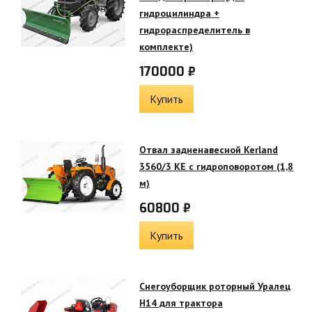
гидроцилиндра +
гидрораспределитель в
комплекте)
170000 ₽
Купить
Отвал задненавесной Kerland
3560/3 KE с гидроповоротом (1,8
м)
60800 ₽
Купить
Снегоуборщик роторный Уралец
Н14 для трактора