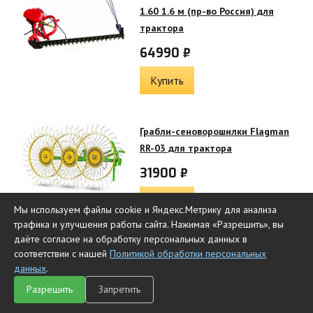
1.60 1.6 м (пр-во Россия) для
трактора
64990 ₽
Купить
Грабли-сеноворошилки Flagman
RR-03 для трактора
31900 ₽
Купить
Мы используем файлы cookie и Яндекс.Метрику для анализа
трафика и улучшения работы сайта. Нажимая «Разрешить», вы
даёте согласие на обработку персональных данных в
Грабли-сеноворошилки Flagman
соответствии с нашей
Политикой обработки персональных
RR-04 для трактора
данных
.
Разрешить
Запретить
36900 ₽
Главная
Каталог
Чат
Сравнить
Корзина