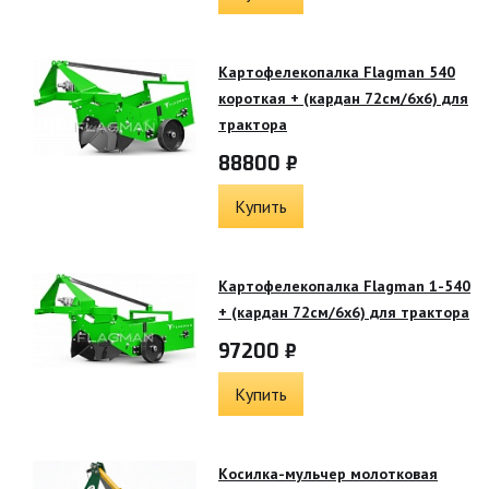
Картофелекопалка Flagman 540
короткая + (кардан 72см/6х6) для
трактора
88800 ₽
Купить
Картофелекопалка Flagman 1-540
+ (кардан 72см/6х6) для трактора
97200 ₽
Купить
Косилка-мульчер молотковая