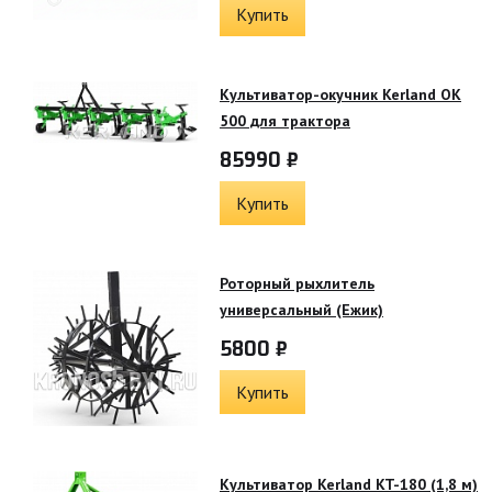
Купить
Культиватор-окучник Kerland OK
500 для трактора
85990 ₽
Купить
Роторный рыхлитель
универсальный (Ежик)
5800 ₽
Купить
Культиватор Kerland KT-180 (1,8 м)