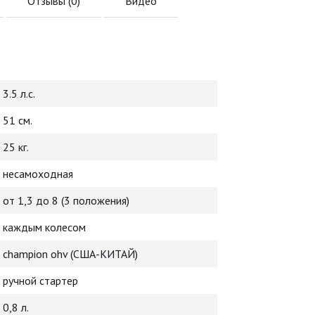
Отзывы (
0
)
Видео
3.5 л.с.
51 см.
25 кг.
несамоходная
от 1,3 до 8 (3 положения)
каждым колесом
champion ohv (США-КИТАЙ)
ручной стартер
0,8 л.