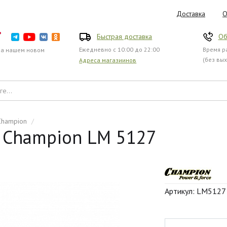
Доставка
О
Быстрая доставка
Об
Ежедневно с 10:00 до 22:00
Время ра
на нашем новом
(без вы
Адреса магазиинов
Champion
/
 Champion LM 5127
Артикул: LM5127