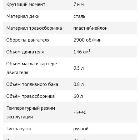
Крутящий момент
7 н.м
Материал деки
сталь
Материал травосборника
пластик\нейлон
Обороты двигателя
2900 об/мин
Объем двигателя
146 cм³
Объем масла в картере
0.5 л
двигателя
Объем топливного бака
0.8 л
Объём травосборника
60 л
Температурный режим
-5+40
эксплутации
Тип запуска
ручной