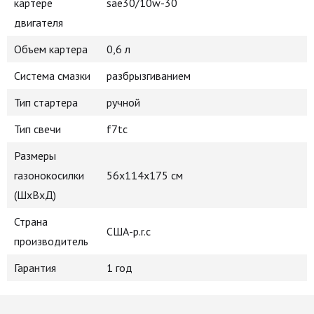
картере
sae30/10w-30
двигателя
Объем картера
0,6 л
Система смазки
разбрызгиванием
Тип стартера
ручной
Тип свечи
f7tc
Размеры
газонокосилки
56х114х175 см
(ШхВхД)
Страна
США-p.r.c
производитель
Гарантия
1 год