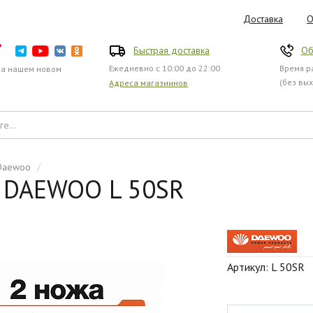
Доставка
О
Быстрая доставка
Об
Ежедневно с 10:00 до 22:00
Время ра
на нашем новом
(без вы
Адреса магазиинов
Daewoo
/
я DAEWOO L 50SR
Артикул: L 50SR