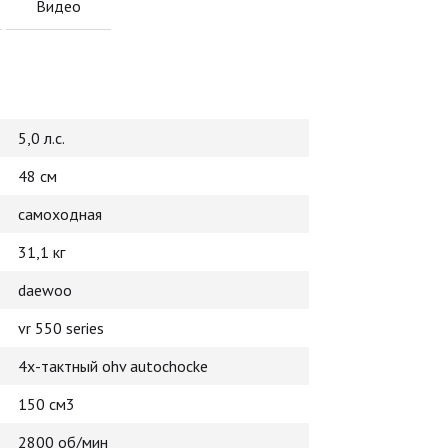
Видео
5,0 л.с.
48 см
самоходная
31,1 кг
daewoo
vr 550 series
4х-тактный ohv autochocke
150 см3
2800 об/мин