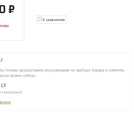
0 ₽
К сравнению
ичии
ь?
ы готовы предоставить консультацию по выбору товара и ответить
росы прямо сейчас.
-13
без выходных)
звонок