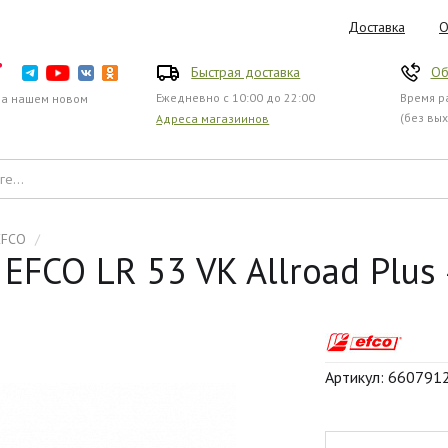
Доставка
О
Быстрая доставка
Об
Ежедневно с 10:00 до 22:00
Время ра
на нашем новом
(без вы
Адреса магазиинов
EFCO
/
EFCO LR 53 VK Allroad Plus
Артикул: 660791