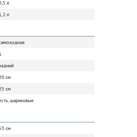
0,5 л
1,2 л
самоходная
1
задний
20 см
25 см
есть, шариковые
53 см