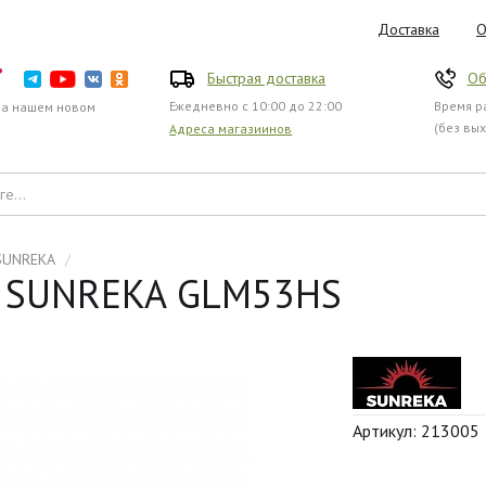
Доставка
О
Быстрая доставка
Об
Ежедневно с 10:00 до 22:00
Время ра
на нашем новом
(без вы
Адреса магазиинов
SUNREKA
/
я SUNREKA GLM53HS
Артикул: 213005