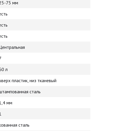
25-75 мм
есть
есть
есть
Центральная
7
60 л
вверх пластик, низ тканевый
штампованная сталь
1,4 мм
1
кованная сталь