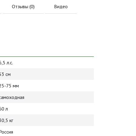
Отзывы (
0
)
Видео
6,5 л.с.
53 см
25-75 мм
самоходная
60 л
30,5 кг
Россия