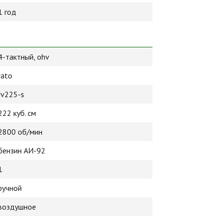
1 год
4-тактный, ohv
rato
rv225-s
222 куб. см
2800 об/мин
бензин АИ-92
1
ручной
воздушное