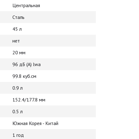
Центральная
Сталь
45 л
нет
20 мм
96 дБ (А) lwa
99.8 куб.см
0.9 л
152.4/177.8 мм
0.5 л
Южная Корея - Китай
1 год