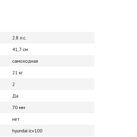
2.8 л.с.
41,7 см
самоходная
21 кг
2
Да
70 мм
нет
hyundai icv100