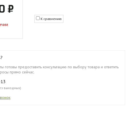
0 ₽
К сравнению
ичии
ь?
ы готовы предоставить консультацию по выбору товара и ответить
росы прямо сейчас.
-13
без выходных)
звонок