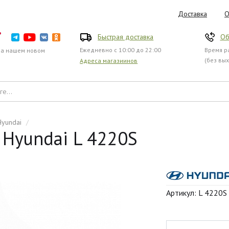
Доставка
О
Быстрая доставка
Об
Ежедневно с 10:00 до 22:00
Время ра
на нашем новом
(без вы
Адреса магазиинов
Hyundai
/
 Hyundai L 4220S
Артикул: L 4220S