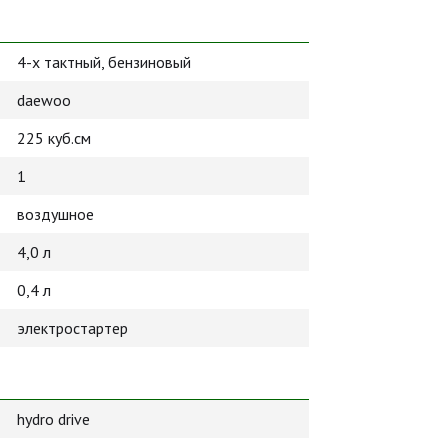
4-х тактный, бензиновый
daewoo
225 куб.см
1
воздушное
4,0 л
0,4 л
электростартер
hydro drive