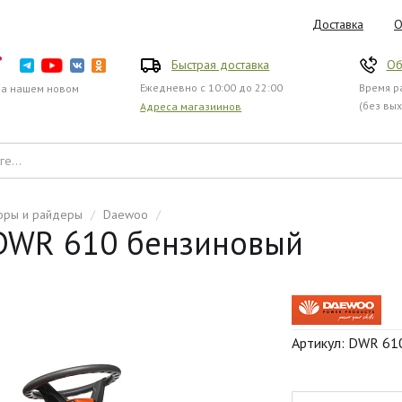
Доставка
О
Быстрая доставка
Об
Ежедневно с 10:00 до 22:00
Время ра
на нашем новом
(без вы
Адреса магазиинов
оры и райдеры
/
Daewoo
/
DWR 610 бензиновый
Артикул: DWR 61