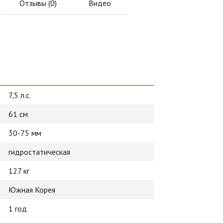
Отзывы (
0
)
Видео
7,5 л.с.
61 см
30-75 мм
гидростатическая
127 кг
Южная Корея
1 год