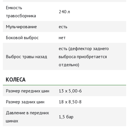
Емкость
240 л
травосборника
Мульчирование
есть
Боковой выброс
нет
есть (дефлектор заднего
Выброс травы назад
выброса приобретается
отдельно)
КОЛЕСА
Размер передних шин
13 х 5,00-6
Размер задних шин
18 х 8,50-8
Давление в передних
1,5 бар
шинах