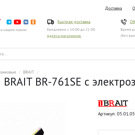
Доставка
О
Быстрая доставка
Об
Ежедневно с 10:00 до 22:00
Время ра
на нашем новом
(без вы
Адреса магазиинов
нзиновые
/
BRAIT
/
BRAIT BR-761SE с электро
Артикул: 05.01.0