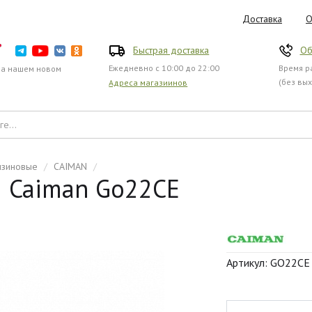
Доставка
О
Быстрая доставка
Об
Ежедневно с 10:00 до 22:00
Время ра
на нашем новом
(без вы
Адреса магазиинов
нзиновые
/
CAIMAN
/
 Caiman Go22СE
Артикул: GO22CE