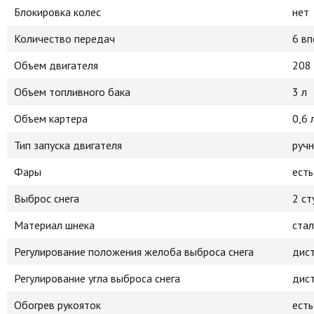
Блокировка колес
нет
Количество передач
6 вп
Объем двигателя
208 
Объем топливного бака
3 л
Объем картера
0,6 
Тип запуска двигателя
ручн
Фары
есть
Выброс снега
2 с
Материал шнека
стал
Регулирование положения желоба выброса снега
дист
Регулирование угла выброса снега
дист
Обогрев рукояток
есть