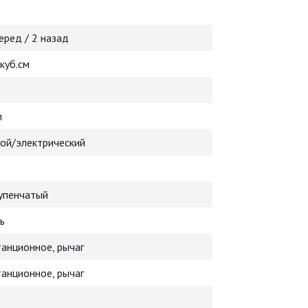
еред / 2 назад
куб.см
л
ой/электрический
тупенчатый
ь
анционное, рычаг
анционное, рычаг