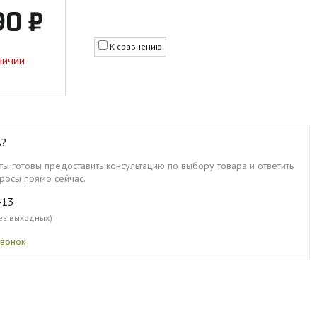
90 ₽
К сравнению
личии
ь?
ы готовы предоставить консультацию по выбору товара и ответить
росы прямо сейчас.
-13
без выходных)
звонок