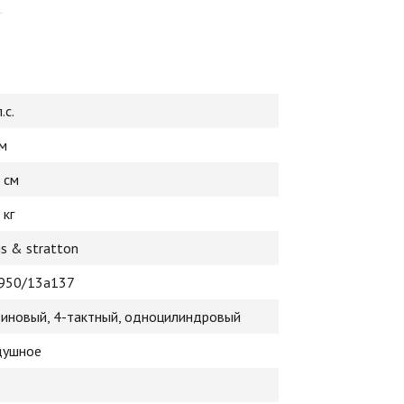
.с.
см
 см
 кг
gs & stratton
950/13a137
зиновый, 4-тактный, одноцилиндровый
душное