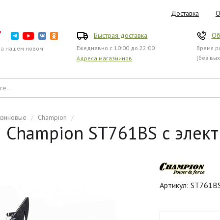
Доставка
О
Быстрая доставка
Об
Ежедневно с 10:00 до 22:00
Время ра
на нашем новом
(без вы
Адреса магазиинов
нзиновые
/
Champion
/
 Champion ST761BS с элект
Артикул: ST761B