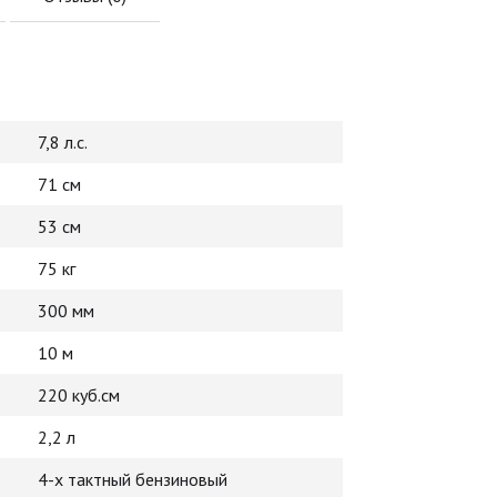
7,8 л.с.
71 см
53 см
75 кг
300 мм
10 м
220 куб.см
2,2 л
4-х тактный бензиновый