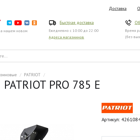
Доставка
О
Быстрая доставка
Об
Ежедневно с 10:00 до 22:00
Время ра
на нашем новом
(без вы
Адреса магазиинов
нзиновые
/
PATRIOT
/
 PATRIOT PRO 785 E
Артикул: 426108