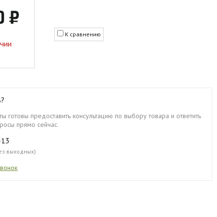
0 ₽
К сравнению
ичии
ь?
ы готовы предоставить консультацию по выбору товара и ответить
росы прямо сейчас.
-13
без выходных)
звонок