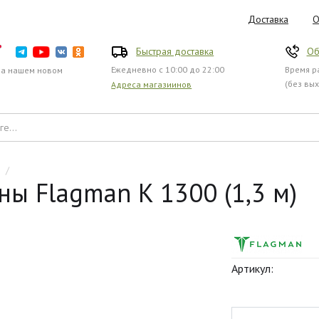
Доставка
О
Быстрая доставка
Об
Ежедневно с 10:00 до 22:00
Время ра
на нашем новом
(без вы
Адреса магазиинов
/
ы Flagman K 1300 (1,3 м)
Артикул: