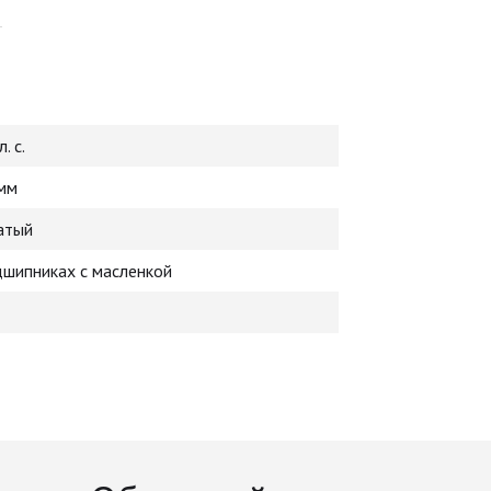
. с.
мм
атый
дшипниках с масленкой