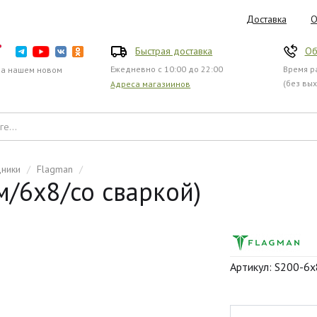
Доставка
О
Быстрая доставка
Об
Ежедневно с 10:00 до 22:00
Время ра
на нашем новом
(без вы
Адреса магазиинов
дники
/
Flagman
/
м/6х8/со сваркой)
Артикул: S200-6х