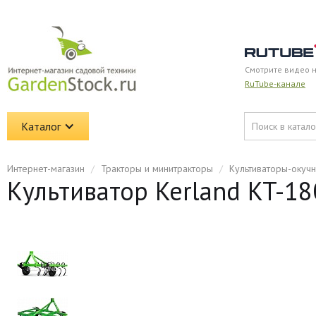
Смотрите видео 
RuTube-канале
Каталог
Интернет-магазин
/
Тракторы и минитракторы
/
Культиваторы-окучн
Культиватор Kerland KT-180