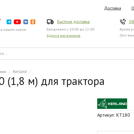
Доставка
О
Быстрая доставка
Об
Ежедневно с 10:00 до 22:00
Время ра
на нашем новом
(без вы
Адреса магазиинов
ики
/
Kerland
/
 (1,8 м) для трактора
Артикул: КТ180