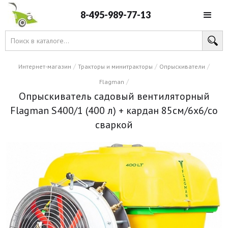
8-495-989-77-13
/
/
/
Интернет-магазин
Тракторы и минитракторы
Опрыскиватели
/
Flagman
Опрыскиватель садовый вентиляторный
Flagman S400/1 (400 л) + кардан 85см/6х6/со
сваркой