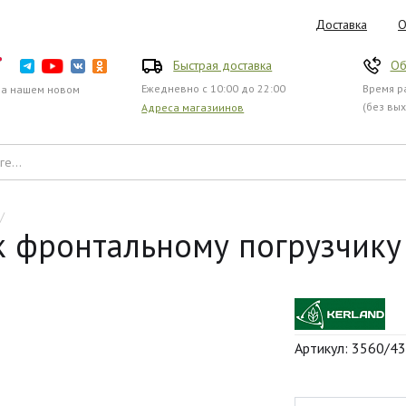
Доставка
О
Быстрая доставка
Об
Ежедневно с 10:00 до 22:00
Время ра
на нашем новом
(без вы
Адреса магазиинов
/
к фронтальному погрузчику 
Артикул: 3560/4