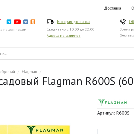
Доставка
О
Быстрая доставка
Об
Ежедневно с 10:00 до 22:00
Время ра
на нашем новом
(без вы
Адреса магазиинов
обрений
/
Flagman
/
садовый Flagman R600S (60
Артикул: R600S