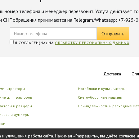
ш номер телефона и менеджер перезвонит. Услуга действует то
н СНГ обращения принимаются на Telegram/Whatsapp: +7-925-
Я СОГЛАСЕН(НА) НА
ОБРАБОТКУ ПЕРСОНАЛЬНЫХ ДАННЫХ
Доставка
Опл
 минитракторы
Мотоблоки и культиваторы
ие для тракторов
Снегоуборочные машины
акторы и райдеры
Принадлежности и расходные ма
зчики и думперы
лки
циональные роботы
 и улучшения работы сайта. Нажимая «Разрешить», вы даёте согласие 