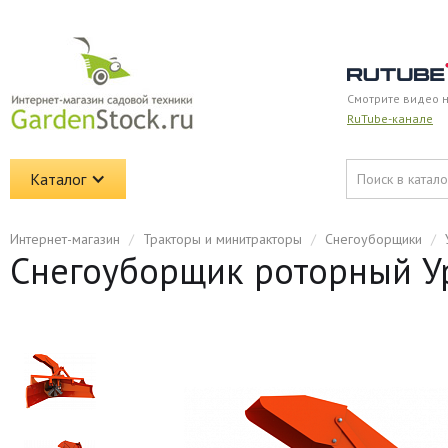
Смотрите видео 
RuTube-канале
Каталог
Интернет-магазин
/
Тракторы и минитракторы
/
Снегоуборщики
/
Снегоуборщик роторный У