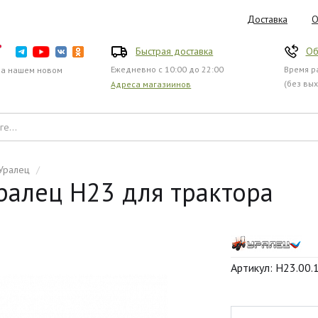
Доставка
О
Быстрая доставка
Об
Ежедневно с 10:00 до 22:00
Время ра
на нашем новом
(без вы
Адреса магазиинов
Уралец
/
ралец Н23 для трактора
Артикул: Н23.00.