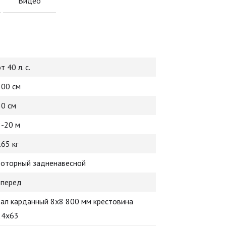
Видео
т 40 л. с.
200 см
30 см
8-20 м
165 кг
роторный задненавесной
вперед
вал карданный 8х8 800 мм крестовина
24х63