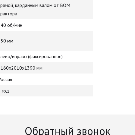
прямой, карданным валом от ВОМ
трактора
540 об/мин
250 мм
влево/вправо (фиксированное)
1160х2010х1390 мм
Россия
1 год
Обратный звонок