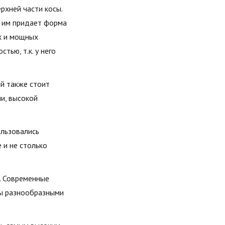
рхней части косы.
и им придает форма
ых и мощных
тью, т.к. у него
ый также стоит
и, высокой
ользовались
 и не столько
. Современные
ны разнообразными