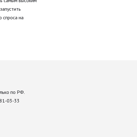
ть самым высоким
запустить
ю спроса на
лько по РФ.
081-03-33