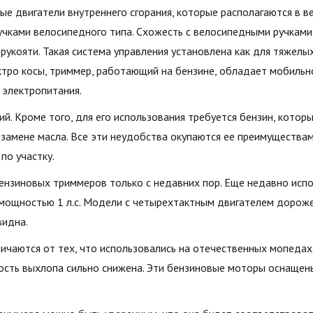
 двигатели внутреннего сгорания, которые располагаются в ве
учками велосипедного типа. Схожесть с велосипедными ручкам
 рукояти. Такая система управления установлена как для тяжел
ктро косы, триммер, работающий на бензине, обладает мобильнос
я электропитания.
й. Кроме того, для его использования требуется бензин, котор
 замене масла. Все эти неудобства окупаются ее преимуществам
по участку.
ензиновых триммеров только с недавних пор. Еще недавно исп
ощностью 1 л.с. Модели с четырехтактным двигателем дороже
видна.
личаются от тех, что использовались на отечественных мопедах
ность выхлопа сильно снижена. Эти бензиновые моторы оснаще