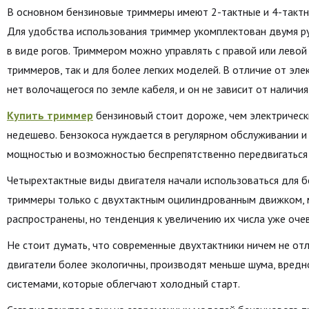
В основном бензиновые триммеры имеют 2-тактные и 4-тактные
Для удобства использования триммер укомплектован двумя р
в виде рогов. Триммером можно управлять с правой или левой
триммеров, так и для более легких моделей. В отличие от эле
нет волочащегося по земле кабеля, и он не зависит от наличи
Купить триммер
бензиновый стоит дороже, чем электрически
недешево. Бензокоса нуждается в регулярном обслуживании и
мощностью и возможностью беспрепятственно передвигаться 
Четырехтактные виды двигателя начали использоваться для б
триммеры только с двухтактным оцилиндрованным движком, м
распространены, но тенденция к увеличению их числа уже оче
Не стоит думать, что современные двухтактники ничем не от
двигатели более экологичны, производят меньше шума, вред
системами, которые облегчают холодный старт.