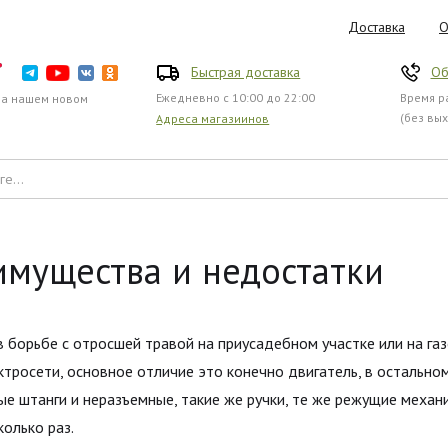
Доставка
О
Быстрая доставка
Об
Ежедневно с 10:00 до 22:00
Время ра
на нашем новом
(без вы
Адреса магазиинов
имущества и недостатки
борьбе с отросшей травой на приусадебном участке или на газ
ктросети, основное отличие это конечно двигатель, в остальн
е штанги и неразъемные, такие же ручки, те же режущие механ
олько раз.