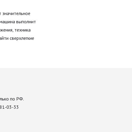
т значительное
о машина выполнит
ижения, техника
айти сверхлегкие
лько по РФ.
081-03-33