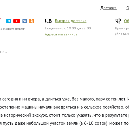
Доставка
О
Быстрая доставка
Об
Ежедневно с 10:00 до 22:00
Время ра
на нашем новом
(без вы
Адреса магазиинов
егодня и ни вчера, а длиться уже, без малого, пару сотен лет. И
степенно машины начали внедряться и в сельское хозяйство, о
 исторический экскурс, стоит только указать, что в результате
ся пусть даже небольшой участок земли (в 6-10 соток), может п