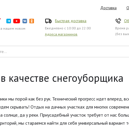
Доставка
О
Быстрая доставка
Об
Ежедневно с 10:00 до 22:00
Время ра
на нашем новом
(без вы
Адреса магазиинов
в качестве снегоуборщика
ики мы порой как без рук. Технический прогресс идет вперед, в
будем скрывать! Отдых на дачных участках для многих совреме
 солнце, да у реки. Приусадебный участок требует от нас боль
риторий, мы стараемся найти для себя универсальный вариант т