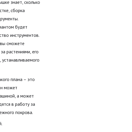
шке знает, сколько
стке, сборка
трументы.
риантом будет
ство инструментов.
м вы сможете
за растениями, его
, устанавливаемого
кого плана – это
он может
машиной, а может
ятся в работу за
ежного покрова.
й.