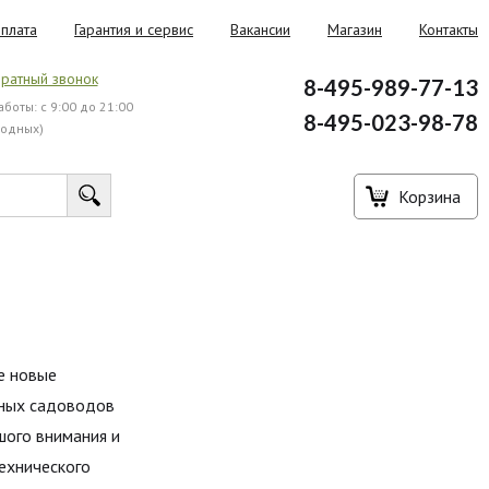
плата
Гарантия и сервис
Вакансии
Магазин
Контакты
ратный звонок
8-495-989-77-13
боты: с 9:00 до 21:00
8-495-023-98-78
ходных)
Корзина
се новые
нных садоводов
шого внимания и
ехнического