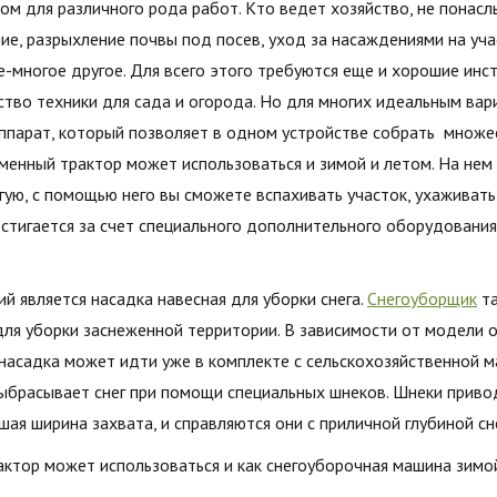
м для различного рода работ. Кто ведет хозяйство, не понаслы
ие, разрыхление почвы под посев, уход за насаждениями на уча
е-многое другое. Для всего этого требуются еще и хорошие инс
тво техники для сада и огорода. Но для многих идеальным ва
ппарат, который позволяет в одном устройстве собрать множе
еменный трактор может использоваться и зимой и летом. На не
ую, с помощью него вы сможете вспахивать участок, ухаживать 
остигается за счет специального дополнительного оборудования
 является насадка навесная для уборки снега.
Снегоуборщик
та
для уборки заснеженной территории. В зависимости от модели 
я насадка может идти уже в комплекте с сельскохозяйственной 
выбрасывает снег при помощи специальных шнеков. Шнеки привод
ая ширина захвата, и справляются они с приличной глубиной сн
ктор может использоваться и как снегоуборочная машина зимо