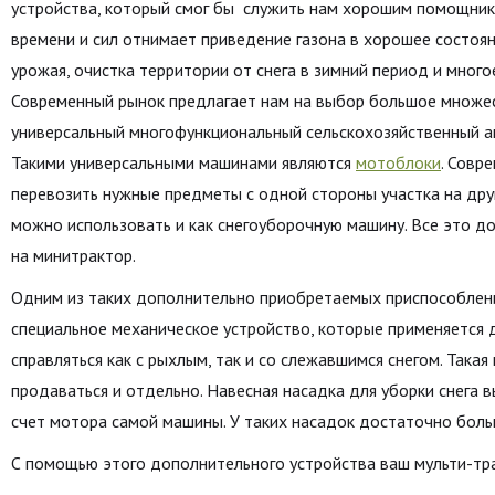
устройства, который смог бы служить нам хорошим помощнико
времени и сил отнимает приведение газона в хорошее состоян
урожая, очистка территории от снега в зимний период и много
Современный рынок предлагает нам на выбор большое множес
универсальный многофункциональный сельскохозяйственный а
Такими универсальными машинами являются
мотоблоки
. Совр
перевозить нужные предметы с одной стороны участка на друг
можно использовать и как снегоуборочную машину. Все это д
на минитрактор.
Одним из таких дополнительно приобретаемых приспособлений
специальное механическое устройство, которые применяется 
справляться как с рыхлым, так и со слежавшимся снегом. Така
продаваться и отдельно. Навесная насадка для уборки снега 
счет мотора самой машины. У таких насадок достаточно больш
С помощью этого дополнительного устройства ваш мульти-тра