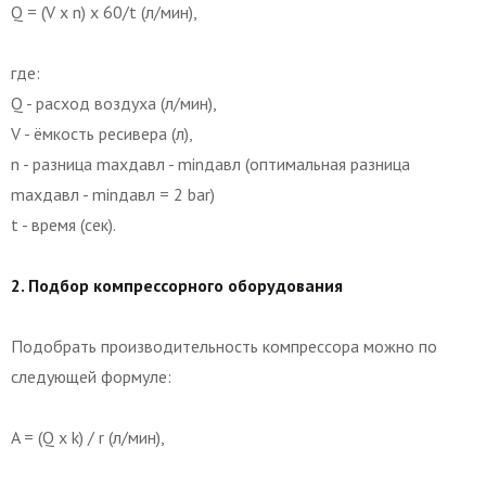
Q = (V x n) x 60/t (л/мин),
где:
Q - расход воздуха (л/мин),
V - ёмкость ресивера (л),
n - разница maxдавл - minдавл (оптимальная разница
maxдавл - minдавл = 2 bar)
t - время (сек).
2. Подбор компрессорного оборудования
Подобрать производительность компрессора можно по
следующей формуле:
A = (Q x k) / r (л/мин),