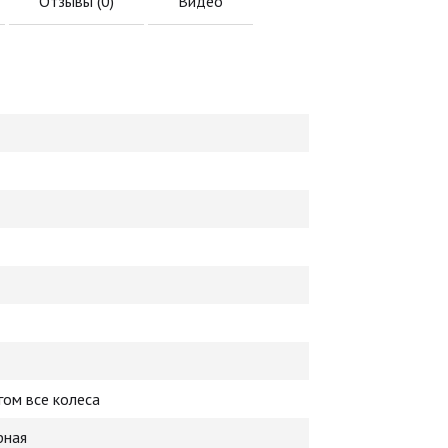
Отзывы (
0
)
Видео
ом все колеса
рная