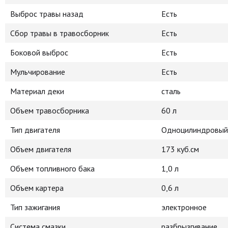
Выброс травы назад
Есть
Сбор травы в травосборник
Есть
Боковой выброс
Есть
Мульчирование
Есть
Материал деки
сталь
Объем травосборника
60 л
Тип двигателя
Одноцилиндровый,
Объем двигателя
173 куб.см
Объем топливного бака
1,0 л
Объем картера
0,6 л
Тип зажигания
электронное
Система смазки
разбрызгивание