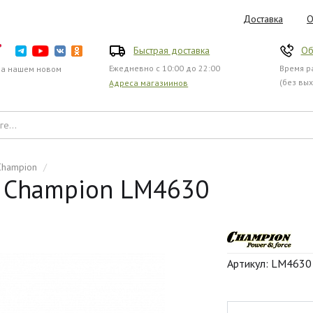
Доставка
О
Быстрая доставка
Об
Ежедневно с 10:00 до 22:00
Время ра
на нашем новом
(без вы
Адреса магазиинов
Champion
/
я Champion LM4630
Артикул: LM4630