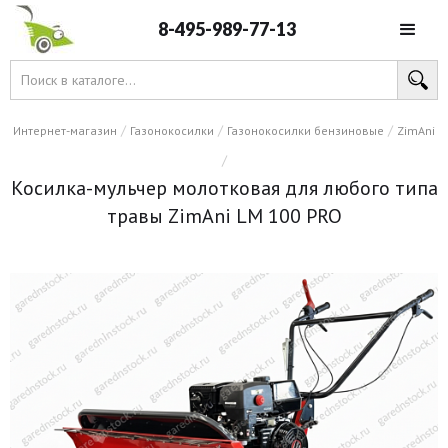
8-495-989-77-13
/
/
/
Интернет-магазин
Газонокосилки
Газонокосилки бензиновые
ZimAni
/
Косилка-мульчер молотковая для любого типа
травы ZimAni LM 100 PRO