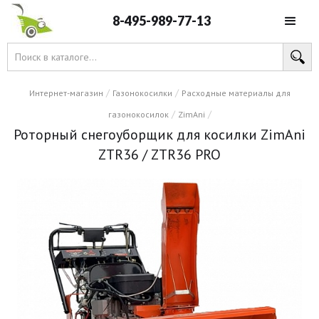
8-495-989-77-13
/
/
Интернет-магазин
Газонокосилки
Расходные материалы для
/
/
газонокосилок
ZimAni
Роторный снегоуборщик для косилки ZimAni
ZTR36 / ZTR36 PRO