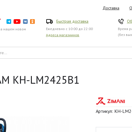
Доставка
О
Быстрая доставка
Об
Ежедневно с 10:00 до 22:00
Время ра
на нашем новом
(без вы
Адреса магазиинов
HAM KH-LM2425B1
Артикул: KH-LM