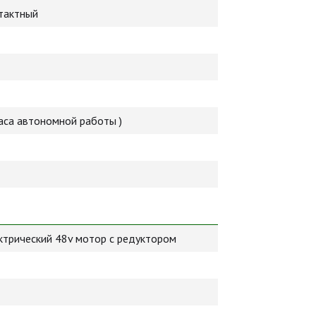
тактный
часа автономной работы )
ктрический 48v мотор с редуктором