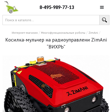
8-495-989-77-13
/
/
/
Интернет-магазин
Многофункциональные роботы
ZimAni
Косилка-мульчер на радиоуправлени ZimAni
“ВИХРЬ”