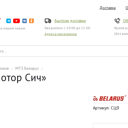
Доставка
О
Быстрая доставка
Об
Ежедневно с 10:00 до 22:00
Время ра
на нашем новом
(без вы
Адреса магазиинов
локов
/
МТЗ Беларус
/
отор Сич»
Артикул: СЦ9