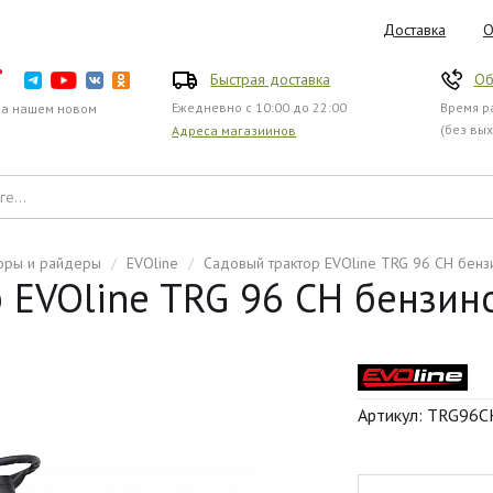
Доставка
О
Быстрая доставка
Об
Ежедневно с 10:00 до 22:00
Время ра
на нашем новом
(без вы
Адреса магазиинов
оры и райдеры
/
EVOline
/
Садовый трактор EVOline TRG 96 CH бен
 EVOline TRG 96 CH бензин
Артикул: TRG96C