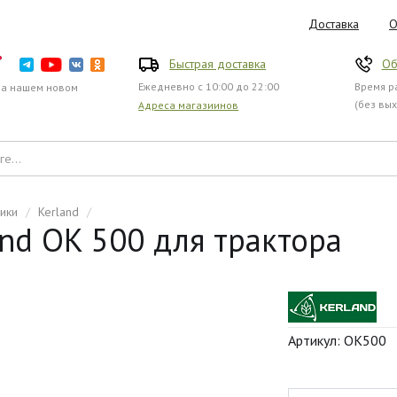
Доставка
О
Быстрая доставка
Об
Ежедневно с 10:00 до 22:00
Время ра
на нашем новом
(без вы
Адреса магазиинов
ики
/
Kerland
/
and OK 500 для трактора
Артикул: ОК500