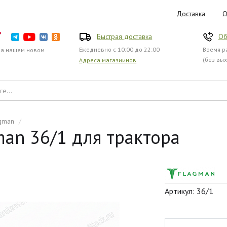
Доставка
О
Быстрая доставка
Об
Ежедневно с 10:00 до 22:00
Время ра
на нашем новом
(без вы
Адреса магазиинов
gman
/
man 36/1 для трактора
Артикул: 36/1