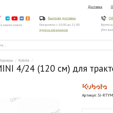
Доставка
О
Быстрая доставка
Об
Ежедневно с 10:00 до 22:00
Время ра
на нашем новом
(без вы
Адреса магазиинов
бурьеры
/
Kubota
/
NI 4/24 (120 см) для трак
Артикул: SI-RTY