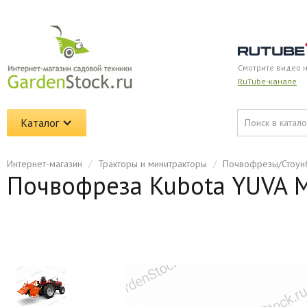
Смотрите видео 
RuTube-канале
Каталог
Интернет-магазин
/
Тракторы и минитракторы
/
Почвофрезы/Стоун
Почвофреза Kubota YUVA MI