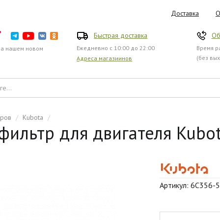
Доставка
О
Быстрая доставка
Об
Ежедневно с 10:00 до 22:00
Время ра
на нашем новом
(без вы
Адреса магазиинов
оров
/
Kubota
/
ильтр для двигателя Kubot
Артикул: 6C356-